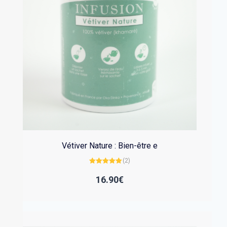
Vétiver Nature : Bien-être e
(2)
Note
5.00
sur 5
16.90
€