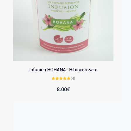
Infusion HOHANA : Hibiscus &am
(4)
Note
4.75
sur 5
8.00
€