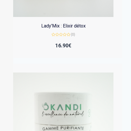
Lady’Mix : Elixir détox
(0)
Note
0
16.90
€
sur
5