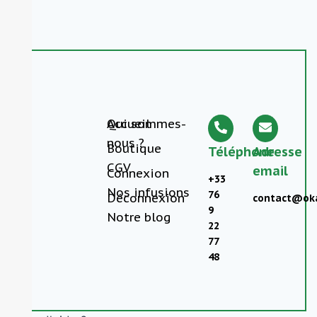
Accueil
Qui sommes-
nous ?
Boutique
Téléphone
Adresse
CGV
email
Connexion
+33
Nos infusions
76
Déconnexion
contact@oka
9
Notre blog
22
77
48