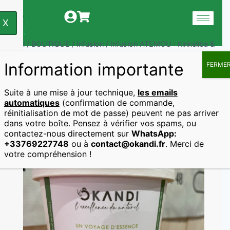
X
Accueil
/
BOUTIQUE
/
Infusion
/
Infusion ATEMOU : Kinkeliba &
Menthe
Information importante
FERME
Suite à une mise à jour technique,
les emails
Accueil
Infusion
automatiques
(confirmation de commande,
Infusion ATEMOU : Kinkeliba & Menthe
réinitialisation de mot de passe) peuvent ne pas arriver
dans votre boîte. Pensez à vérifier vos spams, ou
contactez-nous directement sur
WhatsApp:
+33769227748
ou à
contact@okandi.fr
. Merci de
votre compréhension !