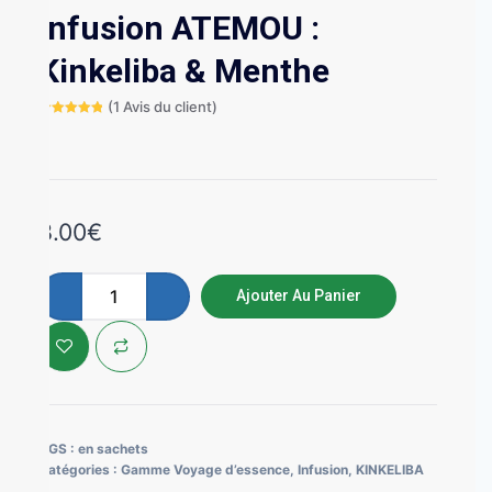
Infusion ATEMOU :
Kinkeliba & Menthe
(
1
Avis du client)
Noté
1
5.00
sur 5
basé sur
notation
client
8.00
€
Ajouter Au Panier
UGS :
en sachets
Catégories :
Gamme Voyage d’essence
,
Infusion
,
KINKELIBA