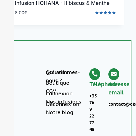
Infusion HOHANA : Hibiscus & Menthe
8.00
€
Note
4.75
sur 5
Accueil
Qui sommes-
nous ?
Boutique
Téléphone
Adresse
CGV
email
Connexion
+33
Nos infusions
76
Déconnexion
contact@oka
9
Notre blog
22
77
48