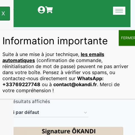
X
Information importante
FERME
Gamme Voyage
Suite à une mise à jour technique,
les emails
automatiques
(confirmation de commande,
d’essence
réinitialisation de mot de passe) peuvent ne pas arriver
dans votre boîte. Pensez à vérifier vos spams, ou
contactez-nous directement sur
WhatsApp:
+33769227748
ou à
contact@okandi.fr
. Merci de
votre compréhension !
7 résultats affichés