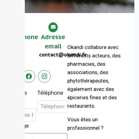
Téléphone
Adresse
+33 76
email
Okandi collabore avec
9 22 77
contact@okandi.fr
différents acteurs, des
48
pharmacies, des
associations, des
phytothérapeutes,
également avec des
Adresse
Téléphone
épiceries fines et des
Email
restaurants.
Vous êtes un
Message
professionnel ?