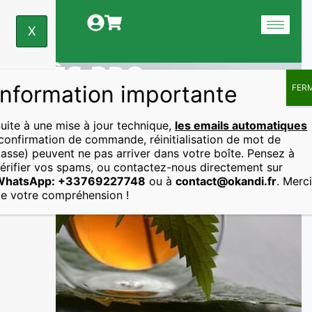
X
ACCÈS PRO
Information importante
FER
uite à une mise à jour technique,
les emails automatiques
confirmation de commande, réinitialisation de mot de
asse) peuvent ne pas arriver dans votre boîte. Pensez à
érifier vos spams, ou contactez-nous directement sur
WhatsApp: +33769227748
ou à
contact@okandi.fr
. Merc
e votre compréhension !