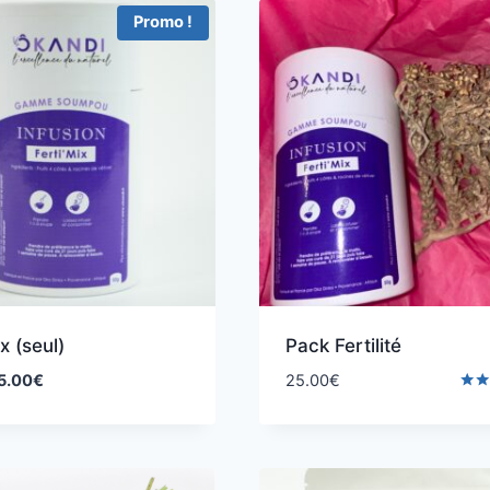
Promo !
x (seul)
Pack Fertilité
5.00
€
25.00
€
Note
5.00
sur