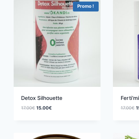
Promo !
Detox Silhouette
Ferti’mi
17.00
€
15.00
€
17.00
€
1