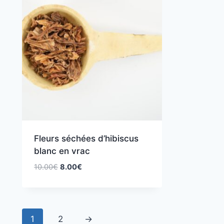
Fleurs séchées d’hibiscus
blanc en vrac
10.00
€
8.00
€
1
2
→