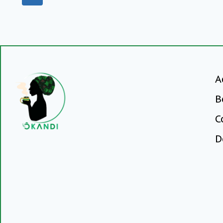
A
B
C
D