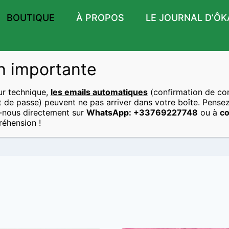
BOUTIQUE
À PROPOS
LE JOURNAL D’ÔK
n importante
ur technique,
les emails automatiques
(confirmation de c
Le Vrac
ot de passe) peuvent ne pas arriver dans votre boîte. Pensez
-nous directement sur
WhatsApp: +33769227748
ou à
co
éhension !