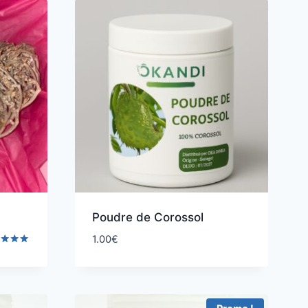
Poudre de Corossol
1.00
€
 5