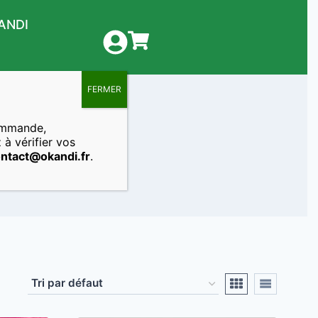
ANDI
FERMER
ommande,
 à vérifier vos
ntact@okandi.fr
.