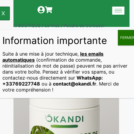
X
Accueil
/
BOUTIQUE
/
Le Vrac
/
Poudre de Corossol
Information importante
FERME
Accueil
Le Vrac
Poudre De Corossol
Suite à une mise à jour technique,
les emails
automatiques
(confirmation de commande,
réinitialisation de mot de passe) peuvent ne pas arriver
dans votre boîte. Pensez à vérifier vos spams, ou
contactez-nous directement sur
WhatsApp:
+33769227748
ou à
contact@okandi.fr
. Merci de
votre compréhension !