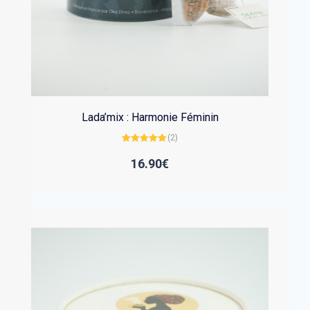
Lada’mix : Harmonie Féminin
(2)
Note
5.00
sur 5
16.90
€