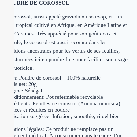
POUDRE DE COROSSOL
Le corossol, aussi appelé graviola ou soursop, est un
fruit tropical cultivé en Afrique, en Amérique Latine et
aux Caraïbes. Très apprécié pour son goût doux et
acidulé, le corossol est aussi reconnu dans les
traditions ancestrales pour les vertus de ses feuilles,
transformées ici en poudre fine pour faciliter son usage
au quotidien.
Nom: Poudre de corossol – 100% naturelle
Poids net: 20g
Origine: Sénégal
Conditionnement: Pot refermable recyclable
Ingrédients: Feuilles de corossol (Annona muricata)
séchées et réduites en poudre
Utilisation suggérée: Infusion, smoothie, rituel bien-
être
Mentions légales: Ce produit ne remplace pas un
traitement médical. À consommer dans le cadre d’un