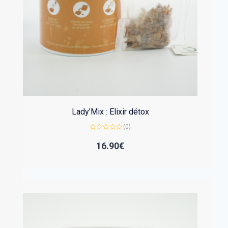
Lady’Mix : Elixir détox
(0)
Note
0
16.90
€
sur
5