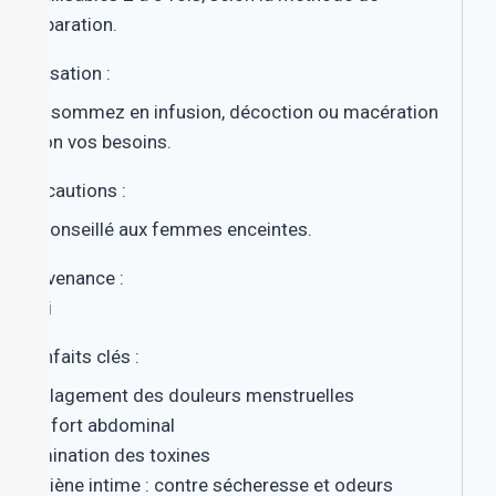
préparation.
Utilisation :
Consommez en infusion, décoction ou macération
selon vos besoins.
Précautions :
Déconseillé aux femmes enceintes.
Provenance :
Mali
Bienfaits clés :
Soulagement des douleurs menstruelles
Confort abdominal
É
limination des toxines
H
ygiène intime : contre sécheresse et odeurs