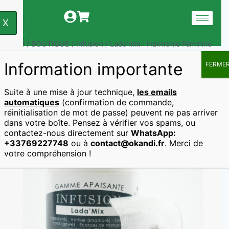
X
Accueil
/
BOUTIQUE
/
Infusion
/
Lada’mix : Harmonie Féminine
Information importante
FERME
Accueil
Infusion
Lada’mix : Harmonie Féminine
Suite à une mise à jour technique,
les emails
automatiques
(confirmation de commande,
réinitialisation de mot de passe) peuvent ne pas arriver
dans votre boîte. Pensez à vérifier vos spams, ou
contactez-nous directement sur
WhatsApp:
+33769227748
ou à
contact@okandi.fr
. Merci de
votre compréhension !