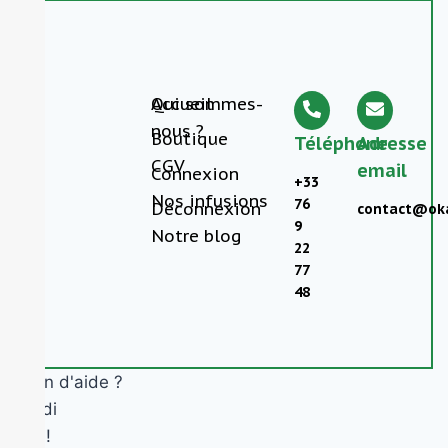
Accueil
Qui sommes-
nous ?
Boutique
Téléphone
Adresse
CGV
email
Connexion
+33
Nos infusions
76
Déconnexion
contact@oka
9
Notre blog
22
77
48
Besoin d'aide ?
Okandi
Salut !