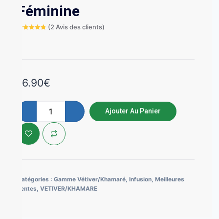
Féminine
(
2
Avis des clients)
Noté
2
5.00
sur 5
basé sur
notations
client
16.90
€
Ajouter Au Panier
Catégories :
Gamme Vétiver/Khamaré
,
Infusion
,
Meilleures
ventes
,
VETIVER/KHAMARE