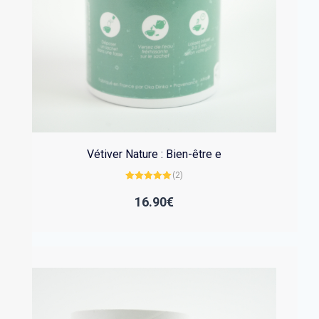
Vétiver Nature : Bien-être e
(2)
Note
5.00
sur 5
16.90
€