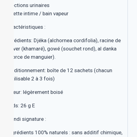
I
nfections urinaires
T
oilette intime / bain vapeur
Caractéristiques :
Ingrédient
s
:
Djéka (alchornea cordifolia)
,
racine de
vétiver (khamaré), gowé (souchet rond), al danka
(écorce de manguier).
Conditionnement: boîte de 12 sachets (chacun
réutilisable 2 à 3 fois)
Saveur: légèrement boisé
Poids: 26 g E
Ôkandi signature :
. Ingrédients 100% naturels : sans additif chimique,