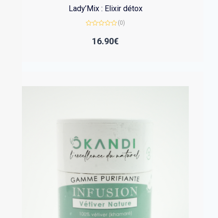
Lady’Mix : Elixir détox
(0)
Note
0
16.90
€
sur
5