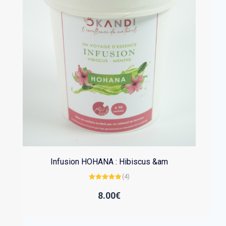
Infusion HOHANA : Hibiscus &am
(4)
Note
4.75
sur 5
8.00
€