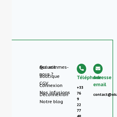
Accueil
Qui sommes-
nous ?
Boutique
Téléphone
Adresse
CGV
email
Connexion
+33
Nos infusions
76
Déconnexion
contact@oka
9
Notre blog
22
77
48