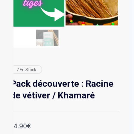
7 En Stock
Pack découverte : Racine
de vétiver / Khamaré
14.90
€