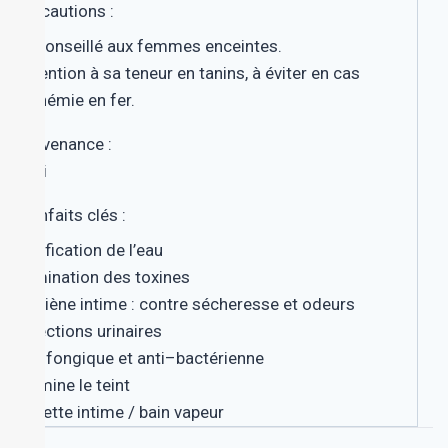
Précautions :
Déconseillé aux femmes enceintes.
Attention à sa teneur en tanins, à éviter en cas
d’anémie en fer.
Provenance :
Mali
Bienfaits clés :
P
urification de l’eau
É
limination des toxines
H
ygiène intime : contre sécheresse et odeurs
I
nfections urinaires
A
ntifongique et anti
–
bactérienne
I
llumine le teint
T
oilette intime / bain vapeur