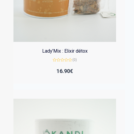
Lady’Mix : Elixir détox
(0)
Note
0
16.90
€
sur
5