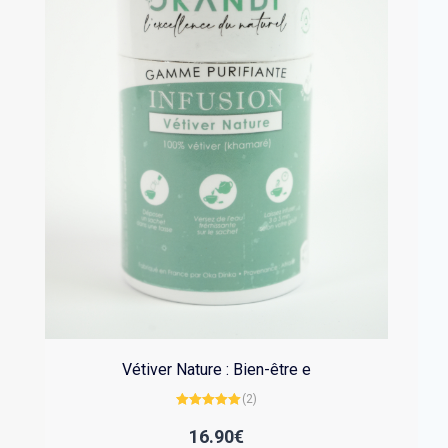
Vétiver Nature : Bien-être e
(2)
Note
5.00
sur 5
16.90
€