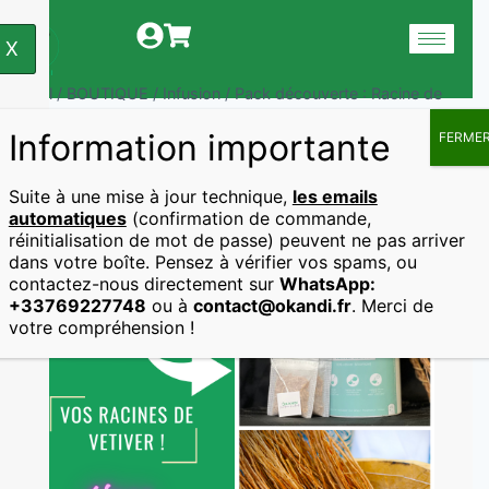
X
Accueil
/
BOUTIQUE
/
Infusion
/
Pack découverte : Racine de
vétiver / Khamaré
Information importante
FERME
Suite à une mise à jour technique,
les emails
Accueil
Infusion
automatiques
(confirmation de commande,
Pack Découverte : Racine De Vétiver / Khamaré
réinitialisation de mot de passe) peuvent ne pas arriver
dans votre boîte. Pensez à vérifier vos spams, ou
contactez-nous directement sur
WhatsApp:
+33769227748
ou à
contact@okandi.fr
. Merci de
votre compréhension !