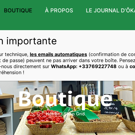
BOUTIQUE
À PROPOS
LE JOURNAL D’ÔK
n importante
ur technique,
les emails automatiques
(confirmation de c
ot de passe) peuvent ne pas arriver dans votre boîte. Pensez
-nous directement sur
WhatsApp: +33769227748
ou à
co
éhension !
Boutique
Home
Shop Grid