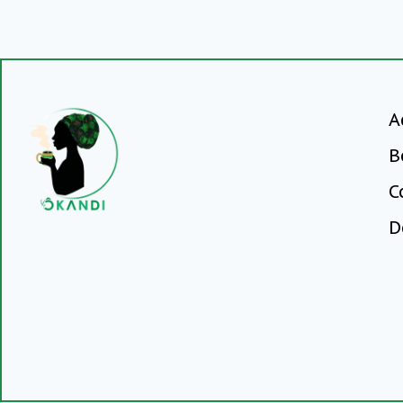
A
B
C
D