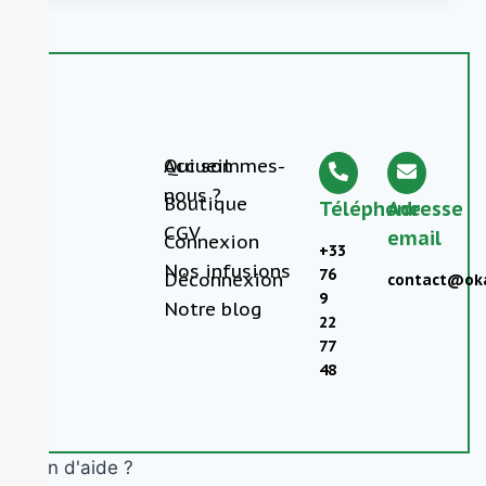
Accueil
Qui sommes-
nous ?
Boutique
Téléphone
Adresse
CGV
email
Connexion
+33
Nos infusions
76
Déconnexion
contact@oka
9
Notre blog
22
77
48
Besoin d'aide ?