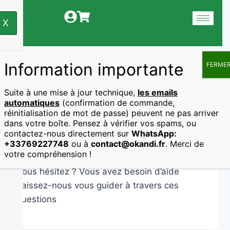
X
Information importante
FERME
QCM
Suite à une mise à jour technique,
les emails
automatiques
(confirmation de commande,
réinitialisation de mot de passe) peuvent ne pas arriver
dans votre boîte. Pensez à vérifier vos spams, ou
1/ Vous recherchez une
contactez-nous directement sur
WhatsApp:
infusion pour :
+33769227748
ou à
contact@okandi.fr
. Merci de
votre compréhension !
Vous hésitez ? Vous avez besoin d’aide
Laissez-nous vous guider à travers ces
questions