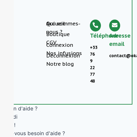
Accueil
Qui sommes-
nous ?
Boutique
Téléphone
Adresse
CGV
email
Connexion
+33
Nos infusions
76
Déconnexion
contact@oka
9
Notre blog
22
77
48
Besoin d'aide ?
Okandi
Salut !
Avez-vous besoin d'aide ?