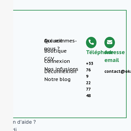
Accueil
Qui sommes-
nous ?
Boutique
Téléphone
Adresse
CGV
email
Connexion
+33
Nos infusions
76
Déconnexion
contact@oka
9
Notre blog
22
77
48
Besoin d'aide ?
Okandi