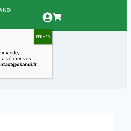
ANDI
FERMER
ommande,
 à vérifier vos
ntact@okandi.fr
.