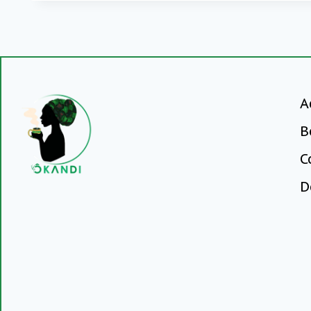
A
B
C
D