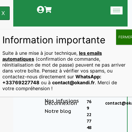
X
Information importante
FERME
Suite à une mise à jour technique,
les emails
automatiques
(confirmation de commande,
réinitialisation de mot de passe) peuvent ne pas arriver
dans votre boîte. Pensez à vérifier vos spams, ou
Accueil
Qui sommes-
contactez-nous directement sur
WhatsApp:
nous ?
Boutique
+33769227748
ou à
contact@okandi.fr
. Merci de
Téléphone
Adresse
votre compréhension !
CGV
email
Connexion
+33
Nos infusions
76
Déconnexion
contact@oka
9
Notre blog
22
77
48