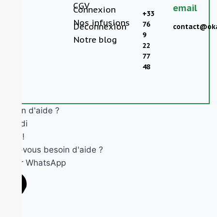
CGV
email
Connexion
+33
Nos infusions
76
Déconnexion
contact@oka
9
Notre blog
22
77
48
Besoin d'aide ?
Okandi
Salut !
Avez-vous besoin d'aide ?
Ouvrir WhatsApp