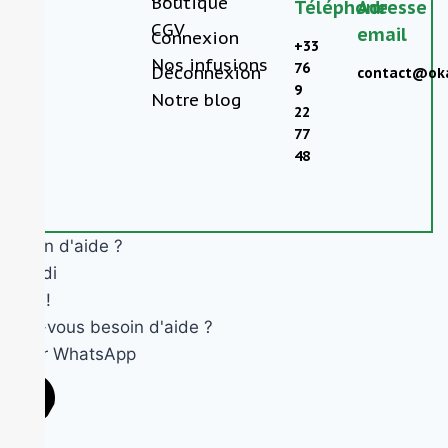
Boutique
Téléphone
Adresse
CGV
email
Connexion
+33
Nos infusions
76
Déconnexion
contact@oka
9
Notre blog
22
77
48
Besoin d'aide ?
Okandi
Salut !
Avez-vous besoin d'aide ?
Ouvrir WhatsApp