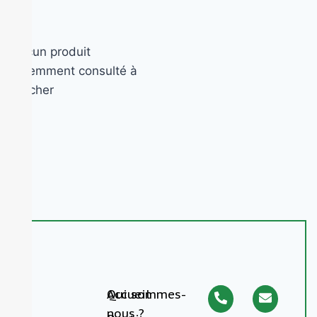
Aucun produit
récemment consulté à
afficher
Accueil
Qui sommes-
nous ?