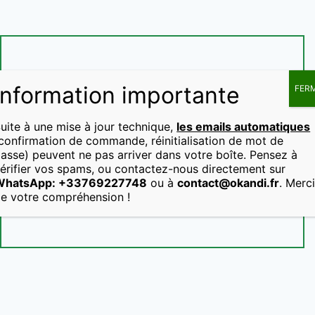
Information importante
FER
Accueil
Qui sommes-
Téléphone
Adres
uite à une mise à jour technique,
les emails automatiques
nous ?
+33
email
Boutique
confirmation de commande, réinitialisation de mot de
76
contact
CGV
asse) peuvent ne pas arriver dans votre boîte. Pensez à
Connexion
9
érifier vos spams, ou contactez-nous directement sur
22
Nos infusions
Déconnexion
WhatsApp: +33769227748
ou à
contact@okandi.fr
. Merc
77
e votre compréhension !
Notre blog
48